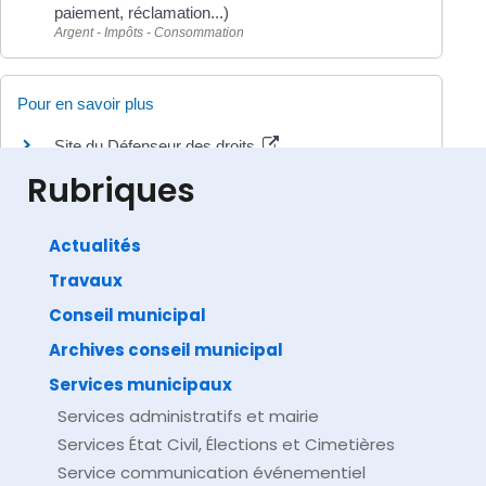
paiement, réclamation...)
Argent - Impôts - Consommation
Pour en savoir plus
Site du Défenseur des droits
Défenseur des droits
Rubriques
Actualités
Travaux
©
Direction de l'information légale et administrative
comarquage developpé par
baseo.io
Conseil municipal
Archives conseil municipal
Services municipaux
Services administratifs et mairie
Services État Civil, Élections et Cimetières
Service communication événementiel