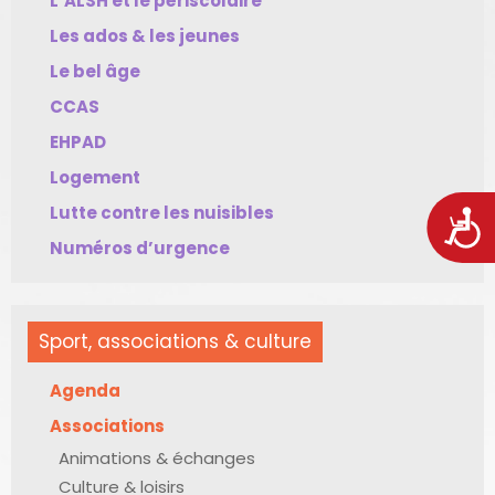
L’ALSH et le périscolaire
Les ados & les jeunes
Le bel âge
CCAS
EHPAD
Logement
Lutte contre les nuisibles
Acces
Numéros d’urgence
Sport, associations & culture
Agenda
Associations
Animations & échanges
Culture & loisirs