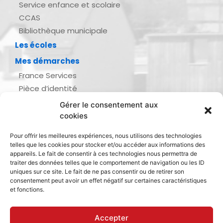
Service enfance et scolaire
CCAS
Bibliothèque municipale
Les écoles
Mes démarches
France Services
Pièce d’identité
Urbanisme
Gérer le consentement aux
Demande d’actes d’état civil
cookies
Se marier, se pacser
Pour offrir les meilleures expériences, nous utilisons des technologies
Inscription listes électorales
telles que les cookies pour stocker et/ou accéder aux informations des
Recensement militaire
appareils. Le fait de consentir à ces technologies nous permettra de
traiter des données telles que le comportement de navigation ou les ID
Le journal de ma ville
uniques sur ce site. Le fait de ne pas consentir ou de retirer son
consentement peut avoir un effet négatif sur certaines caractéristiques
Gestion des déchets
et fonctions.
Dinan Agglomération
Accepter