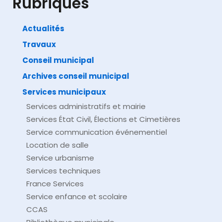
Rubriques
Actualités
Travaux
©
Direction de l'information légale et administrative
comarquage developpé par
baseo.io
Conseil municipal
Archives conseil municipal
Services municipaux
Services administratifs et mairie
Services État Civil, Élections et Cimetières
Service communication événementiel
Location de salle
Service urbanisme
Services techniques
France Services
Service enfance et scolaire
CCAS