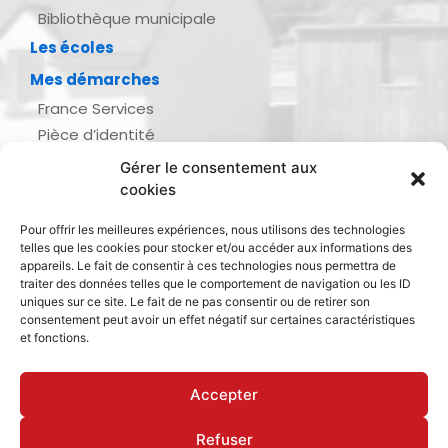
Bibliothèque municipale
Les écoles
Mes démarches
France Services
Pièce d’identité
Urbanisme
Gérer le consentement aux
Demande d’actes d’état civil
cookies
Se marier, se pacser
Pour offrir les meilleures expériences, nous utilisons des technologies
Inscription listes électorales
telles que les cookies pour stocker et/ou accéder aux informations des
Recensement militaire
appareils. Le fait de consentir à ces technologies nous permettra de
traiter des données telles que le comportement de navigation ou les ID
Le journal de ma ville
uniques sur ce site. Le fait de ne pas consentir ou de retirer son
consentement peut avoir un effet négatif sur certaines caractéristiques
Gestion des déchets
et fonctions.
Dinan Agglomération
Accepter
Refuser
Mentions légales & politique de confidentialité