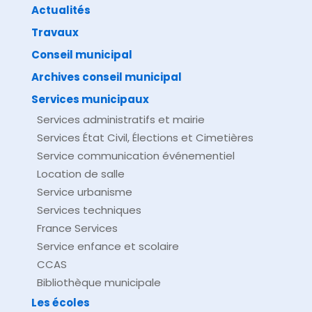
Actualités
Travaux
©
Direction de l'information légale et administrative
comarquage developpé par
baseo.io
Conseil municipal
Archives conseil municipal
Services municipaux
Services administratifs et mairie
Services État Civil, Élections et Cimetières
Service communication événementiel
Location de salle
Service urbanisme
Services techniques
France Services
Service enfance et scolaire
CCAS
Bibliothèque municipale
Les écoles