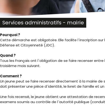
malvoyants
qui
utilisent
un
lecteur
Services administratifs - mairie
d'écran ;
Appuyez
Pourquoi ?
sur
Cette démarche est obligatoire. Elle facilite l´inscription su
Ctrl-
Défense et Citoyenneté (JDC).
F10
pour
Quand ?
ouvrir
Tous les Français ont l´obligation de se faire recenser entre l
un
troisième mois suivant.
menu
d'accessibilité.
Comment ?
Un jeune peut se faire recenser directement à la mairie de son
doit présenter une pièce d´identité, le livret de famille et un 
Une fois recensé, le jeune obtient une attestation de recen
examens soumis au contrôle de l´autorité publique (cond