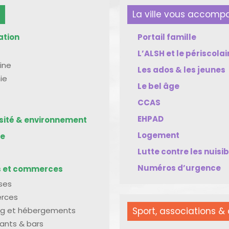
La ville vous accom
ation
Portail famille
L’ALSH et le périscolai
ine
Les ados & les jeunes
ie
Le bel âge
CCAS
EHPAD
rsité & environnement
Logement
me
Lutte contre les nuisi
Numéros d’urgence
s et commerces
ises
rces
g et hébergements
Sport, associations & 
ants & bars