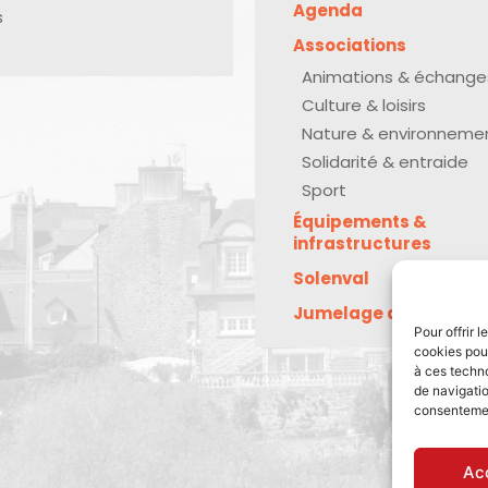
Agenda
s
Associations
Animations & échange
Culture & loisirs
Nature & environneme
Solidarité & entraide
Sport
Équipements &
infrastructures
Solenval
Jumelage avec Kreu
Pour offrir 
cookies pour
à ces techn
de navigatio
consentement
Ac