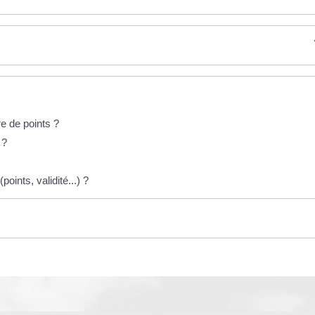
e de points ?
 ?
oints, validité...) ?