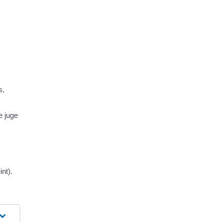
s,
e juge
int).