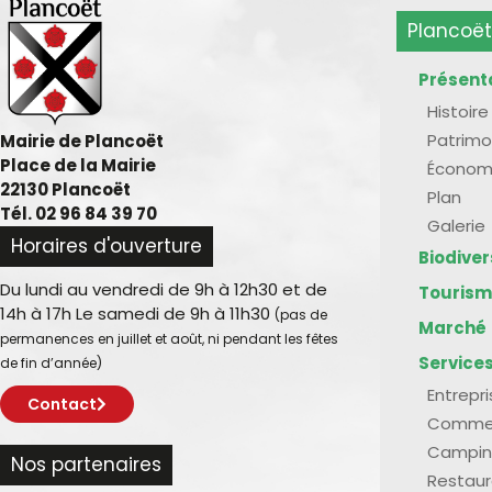
Plancoët
Présent
Histoire
Patrimo
Mairie de Plancoët
Place de la Mairie
Économ
22130 Plancoët
Plan
Tél. 02 96 84 39 70
Galerie
Horaires d'ouverture
Biodive
Du lundi au vendredi de 9h à 12h30 et de
Touris
14h à 17h Le samedi de 9h à 11h30
(pas de
Marché
permanences en juillet et août, ni pendant les fêtes
Service
de fin d’année)
Entrepr
Contact
Comme
Campin
Nos partenaires
Restaur