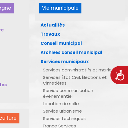
pagne
Vie municipale
Actualités
re
Travaux
Conseil municipal
Archives conseil municipal
Services municipaux
Services administratifs et mairie
Acces
Services État Civil, Élections et
Cimetières
bles
Service communication
événementiel
Location de salle
Service urbanisme
culture
Services techniques
France Services