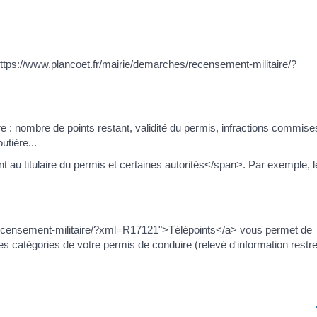
ttps://www.plancoet.fr/mairie/demarches/recensement-militaire/?
re : nombre de points restant, validité du permis, infractions commise
utière...
 titulaire du permis et certaines autorités</span>. Par exemple, l
/recensement-militaire/?xml=R17121">Télépoints</a> vous permet de
 les catégories de votre permis de conduire (relevé d'information restre