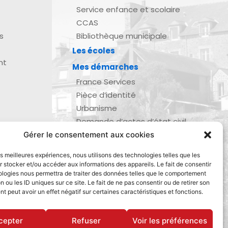
Service enfance et scolaire
CCAS
s
Bibliothèque municipale
Les écoles
nt
Mes démarches
France Services
Pièce d’identité
Urbanisme
Demande d’actes d’état civil
Se marier, se pacser
Gérer le consentement aux cookies
zau
Inscription listes électorales
les meilleures expériences, nous utilisons des technologies telles que les
Recensement militaire
 stocker et/ou accéder aux informations des appareils. Le fait de consentir
ologies nous permettra de traiter des données telles que le comportement
Le journal de ma ville
n ou les ID uniques sur ce site. Le fait de ne pas consentir ou de retirer son
Gestion des déchets
 peut avoir un effet négatif sur certaines caractéristiques et fonctions.
Dinan Agglomération
cepter
Refuser
Voir les préférences