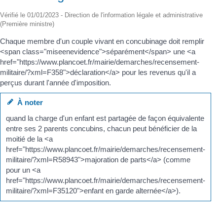
Vérifié le 01/01/2023 - Direction de l'information légale et administrative
(Première ministre)
Chaque membre d'un couple vivant en concubinage doit remplir
<span class="miseenevidence">séparément</span> une <a
href="https://www.plancoet.fr/mairie/demarches/recensement-
militaire/?xml=F358">déclaration</a> pour les revenus qu'il a
perçus durant l'année d'imposition.
À noter
quand la charge d'un enfant est partagée de façon équivalente
entre ses 2 parents concubins, chacun peut bénéficier de la
moitié de la <a
href="https://www.plancoet.fr/mairie/demarches/recensement-
militaire/?xml=R58943">majoration de parts</a> (comme
pour un <a
href="https://www.plancoet.fr/mairie/demarches/recensement-
militaire/?xml=F35120">enfant en garde alternée</a>).