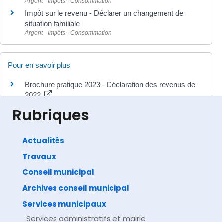
Argent - Impôts - Consommation
Impôt sur le revenu - Déclarer un changement de
situation familiale
Argent - Impôts - Consommation
Pour en savoir plus
Brochure pratique 2023 - Déclaration des revenus de
2022
Ministère chargé des finances
Rubriques
Actualités
Travaux
©
Direction de l'information légale et administrative
comarquage developpé par
baseo.io
Conseil municipal
Archives conseil municipal
Services municipaux
Services administratifs et mairie