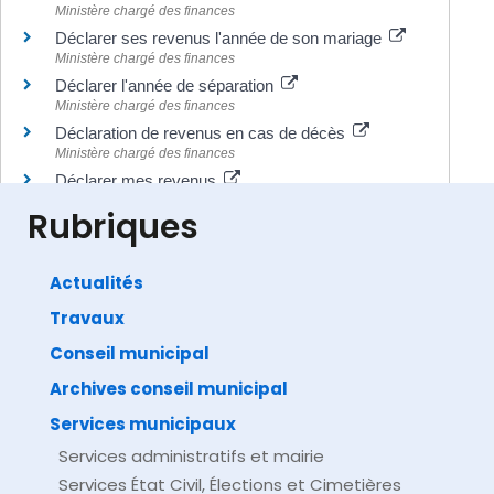
Ministère chargé des finances
Déclarer ses revenus l'année de son mariage
Ministère chargé des finances
Déclarer l'année de séparation
Ministère chargé des finances
Déclaration de revenus en cas de décès
Ministère chargé des finances
Déclarer mes revenus
Ministère chargé des finances
Rubriques
Actualités
Travaux
©
Direction de l'information légale et administrative
comarquage developpé par
baseo.io
Conseil municipal
Archives conseil municipal
Services municipaux
Services administratifs et mairie
Services État Civil, Élections et Cimetières