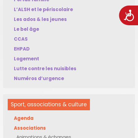
L’ALSH et le périscolaire
Acces
Les ados & les jeunes
Le bel âge
CCAS
EHPAD
Logement
Lutte contre les nuisibles
Numéros d’urgence
Sport, associations & culture
Agenda
Associations
Animations & échanges