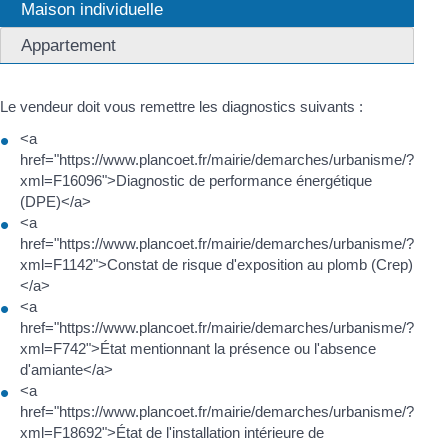
Maison individuelle
Appartement
Le vendeur doit vous remettre les diagnostics suivants :
<a
href="https://www.plancoet.fr/mairie/demarches/urbanisme/?
xml=F16096">Diagnostic de performance énergétique
(DPE)</a>
<a
href="https://www.plancoet.fr/mairie/demarches/urbanisme/?
xml=F1142">Constat de risque d'exposition au plomb (Crep)
</a>
<a
href="https://www.plancoet.fr/mairie/demarches/urbanisme/?
xml=F742">État mentionnant la présence ou l'absence
d'amiante</a>
<a
href="https://www.plancoet.fr/mairie/demarches/urbanisme/?
xml=F18692">État de l'installation intérieure de