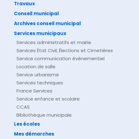
Travaux
©
Direction de l'information légale et administrative
comarquage developpé par
baseo.io
Conseil municipal
Archives conseil municipal
Services municipaux
Services administratifs et mairie
Services État Civil, Élections et Cimetières
Service communication événementiel
Location de salle
Service urbanisme
Services techniques
France Services
Service enfance et scolaire
CCAS
Bibliothèque municipale
Les écoles
Mes démarches