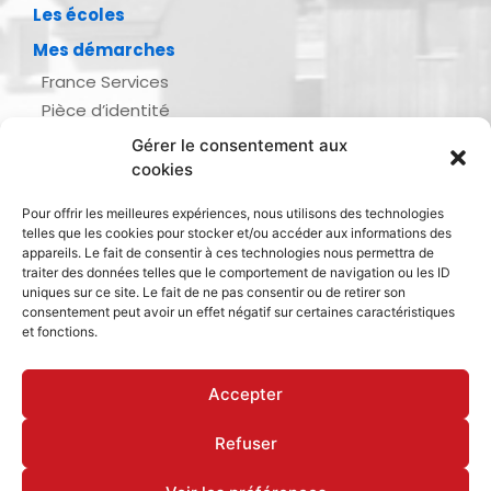
Les écoles
Mes démarches
France Services
Pièce d’identité
Urbanisme
Gérer le consentement aux
Demande d’actes d’état civil
cookies
Se marier, se pacser
Pour offrir les meilleures expériences, nous utilisons des technologies
Inscription listes électorales
telles que les cookies pour stocker et/ou accéder aux informations des
Recensement militaire
appareils. Le fait de consentir à ces technologies nous permettra de
traiter des données telles que le comportement de navigation ou les ID
Le journal de ma ville
uniques sur ce site. Le fait de ne pas consentir ou de retirer son
consentement peut avoir un effet négatif sur certaines caractéristiques
Gestion des déchets
et fonctions.
Dinan Agglomération
Accepter
Refuser
Mentions légales & politique de confidentialité
Déclaration d’accessibilité
Cookies