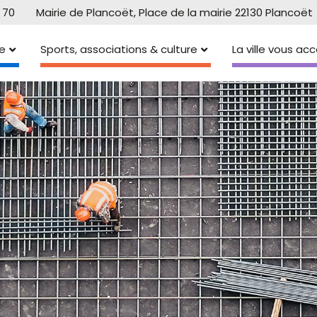
 70
Mairie de Plancoët, Place de la mairie 22130 Plancoët
e
Sports, associations & culture
La ville vous a