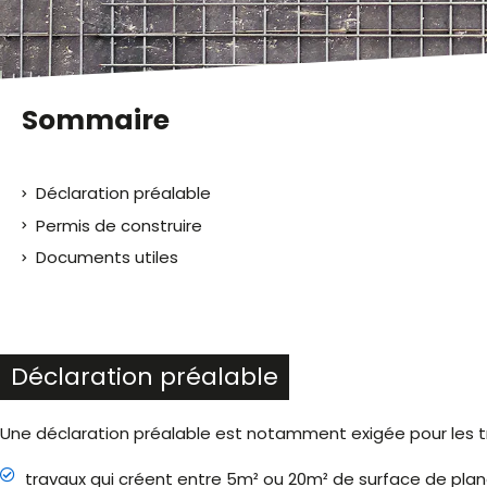
malvoyants
qui
utilisent
un
lecteur
Sommaire
d'écran ;
Appuyez
sur
Déclaration préalable
Ctrl-
F10
Permis de construire
pour
Documents utiles
ouvrir
un
menu
d'accessibilité.
Déclaration préalable
Une déclaration préalable est notamment exigée pour les tr
travaux qui créent entre 5m² ou 20m² de surface de planc