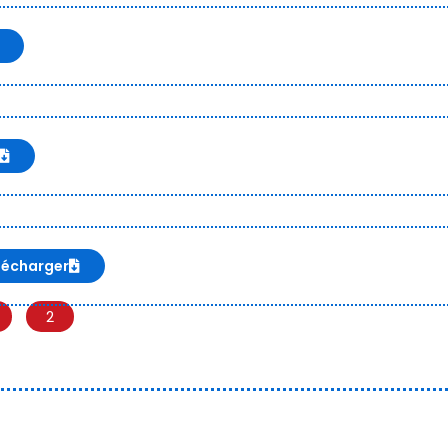
lécharger
2