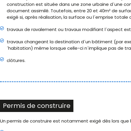
construction est située dans une zone urbaine d´une co
document assimilé. Toutefois, entre 20 et 40m² de surfac
exigé si, après réalisation, la surface ou l´emprise total
travaux de ravalement ou travaux modifiant l´aspect ext
travaux changeant la destination d´un bâtiment (par exe
´habitation) même lorsque celle-ci n´implique pas de tra
clôtures.
Permis de construire
Un permis de construire est notamment exigé dès lors que l