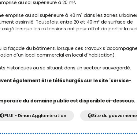
mprise au sol supérieure à 20 m²,
ne emprise au sol supérieure à 40 m² dans les zones urbaine
ument assimilé. Toutefois, entre 20 et 40 m² de surface de
 exigé lorsque les extensions ont pour effet de porter la su
 ou la façade du bâtiment, lorsque ces travaux s´accompagn
ion d´un local commercial en local d´habitation),
ts historiques ou se situant dans un secteur sauvegardé.
euvent également être téléchargés sur le site ´service-
mporaire du domaine public est disponible ci-dessous.
PLUI - Dinan Agglomération
Site du gouverneme