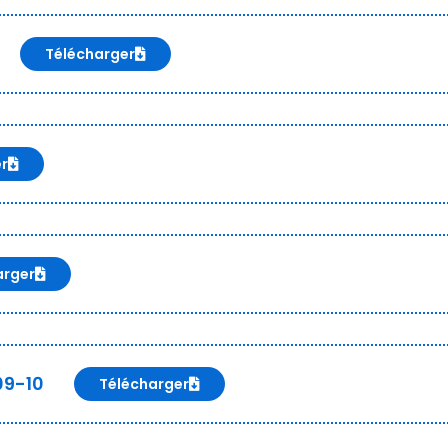
Télécharger
er
arger
09-10
Télécharger