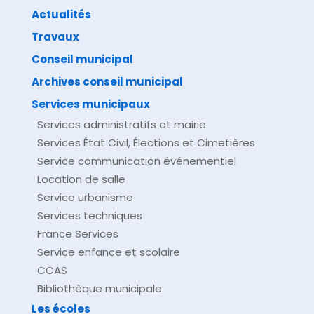
Actualités
Travaux
©
Direction de l'information légale et administrative
comarquage developpé par
baseo.io
Conseil municipal
Archives conseil municipal
Services municipaux
Services administratifs et mairie
Services État Civil, Élections et Cimetières
Service communication événementiel
Location de salle
Service urbanisme
Services techniques
France Services
Service enfance et scolaire
CCAS
Bibliothèque municipale
Les écoles