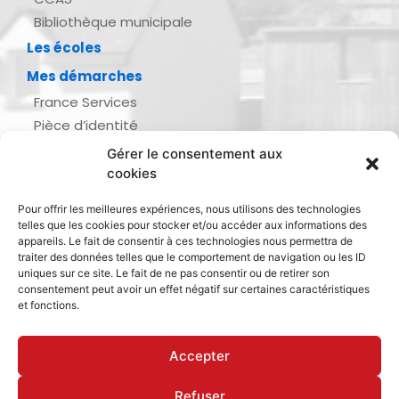
Bibliothèque municipale
Les écoles
Mes démarches
France Services
Pièce d’identité
Urbanisme
Gérer le consentement aux
Demande d’actes d’état civil
cookies
Se marier, se pacser
Pour offrir les meilleures expériences, nous utilisons des technologies
Inscription listes électorales
telles que les cookies pour stocker et/ou accéder aux informations des
Recensement militaire
appareils. Le fait de consentir à ces technologies nous permettra de
traiter des données telles que le comportement de navigation ou les ID
Le journal de ma ville
uniques sur ce site. Le fait de ne pas consentir ou de retirer son
consentement peut avoir un effet négatif sur certaines caractéristiques
Gestion des déchets
et fonctions.
Dinan Agglomération
Accepter
Refuser