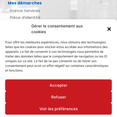
Mes démarches
France Services
Pièce d’identité
Urbanisme
Gérer le consentement aux
Demande d’actes d’état civil
cookies
Se marier, se pacser
Pour offrir les meilleures expériences, nous utilisons des technologies
Inscription listes électorales
telles que les cookies pour stocker et/ou accéder aux informations des
Recensement militaire
appareils. Le fait de consentir à ces technologies nous permettra de
traiter des données telles que le comportement de navigation ou les ID
Le journal de ma ville
uniques sur ce site. Le fait de ne pas consentir ou de retirer son
consentement peut avoir un effet négatif sur certaines caractéristiques
Gestion des déchets
et fonctions.
Dinan Agglomération
Accepter
Refuser
Mentions légales & politique de confidentialité
Déclaration d’accessibilité
Cookies
Voir les préférences