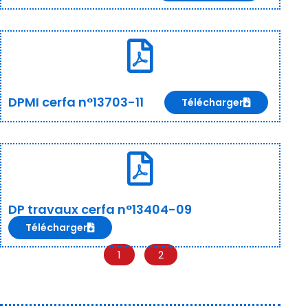
DPMI cerfa n°13703-11
Télécharger
DP travaux cerfa n°13404-09
Télécharger
1
2