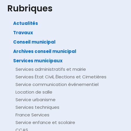
Justice
Rubriques
Actualités
Travaux
©
Direction de l'information légale et administrative
comarquage developpé par
baseo.io
Conseil municipal
Archives conseil municipal
Services municipaux
Services administratifs et mairie
Services État Civil, Élections et Cimetières
Service communication événementiel
Location de salle
Service urbanisme
Services techniques
France Services
Service enfance et scolaire
CCAS