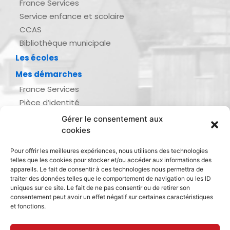
France Services
Service enfance et scolaire
CCAS
Bibliothèque municipale
Les écoles
Mes démarches
France Services
Pièce d’identité
Urbanisme
Gérer le consentement aux
Demande d’actes d’état civil
cookies
Se marier, se pacser
Pour offrir les meilleures expériences, nous utilisons des technologies
Inscription listes électorales
telles que les cookies pour stocker et/ou accéder aux informations des
Recensement militaire
appareils. Le fait de consentir à ces technologies nous permettra de
traiter des données telles que le comportement de navigation ou les ID
Le journal de ma ville
uniques sur ce site. Le fait de ne pas consentir ou de retirer son
consentement peut avoir un effet négatif sur certaines caractéristiques
Gestion des déchets
et fonctions.
Dinan Agglomération