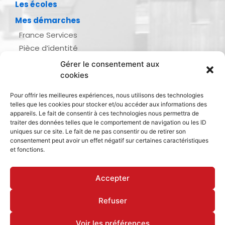
Les écoles
Mes démarches
France Services
Pièce d’identité
Urbanisme
Gérer le consentement aux
Demande d’actes d’état civil
cookies
Se marier, se pacser
Pour offrir les meilleures expériences, nous utilisons des technologies
Inscription listes électorales
telles que les cookies pour stocker et/ou accéder aux informations des
Recensement militaire
appareils. Le fait de consentir à ces technologies nous permettra de
traiter des données telles que le comportement de navigation ou les ID
Le journal de ma ville
uniques sur ce site. Le fait de ne pas consentir ou de retirer son
consentement peut avoir un effet négatif sur certaines caractéristiques
Gestion des déchets
et fonctions.
Dinan Agglomération
Accepter
Refuser
Mentions légales & politique de confidentialité
Déclaration d’accessibilité
Cookies
Voir les préférences