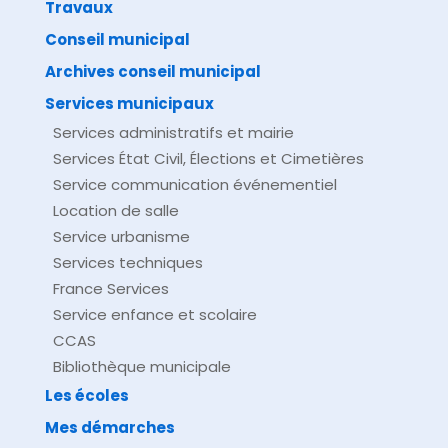
Travaux
©
Direction de l'information légale et administrative
comarquage developpé par
baseo.io
Conseil municipal
Archives conseil municipal
Services municipaux
Services administratifs et mairie
Services État Civil, Élections et Cimetières
Service communication événementiel
Location de salle
Service urbanisme
Services techniques
France Services
Service enfance et scolaire
CCAS
Bibliothèque municipale
Les écoles
Mes démarches