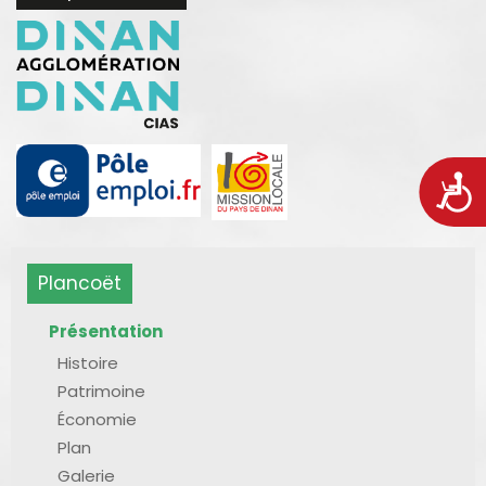
Acces
Plancoët
Présentation
Histoire
Patrimoine
Économie
Plan
Galerie