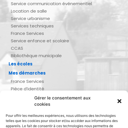
Service communication événementiel
Location de salle
Service urbanisme
Services techniques
France Services
Service enfance et scolaire
CCAS
Bibliothèque municipale
Les écoles
Mes démarches
France Services
Pièce d’identité
Urbanisme
Gérer le consentement aux
Demande d’actes d’état civil
cookies
Se marier, se pacser
Pour offrir les meilleures expériences, nous utilisons des technologies
Inscription listes électorales
telles que les cookies pour stocker et/ou accéder aux informations des
Recensement militaire
appareils. Le fait de consentir à ces technologies nous permettra de