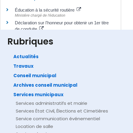
Éducation à la sécurité routière
Ministère chargé de l'éducation
Déclaration sur l'honneur pour obtenir un 1er titre
de conduite
Agence nationale des titres sécurisés (ANTS)
Rubriques
Actualités
Travaux
©
Direction de l'information légale et administrative
comarquage developpé par
baseo.io
Conseil municipal
Archives conseil municipal
Services municipaux
Services administratifs et mairie
Services État Civil, Élections et Cimetières
Service communication événementiel
Location de salle