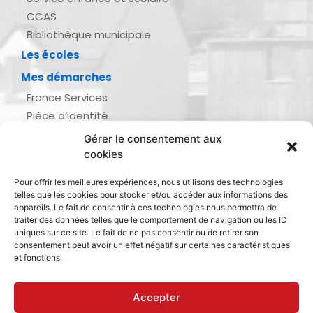
CCAS
Bibliothèque municipale
Les écoles
Mes démarches
France Services
Pièce d’identité
Urbanisme
Gérer le consentement aux
Demande d’actes d’état civil
cookies
Se marier, se pacser
Pour offrir les meilleures expériences, nous utilisons des technologies
Inscription listes électorales
telles que les cookies pour stocker et/ou accéder aux informations des
Recensement militaire
appareils. Le fait de consentir à ces technologies nous permettra de
traiter des données telles que le comportement de navigation ou les ID
Le journal de ma ville
uniques sur ce site. Le fait de ne pas consentir ou de retirer son
consentement peut avoir un effet négatif sur certaines caractéristiques
Gestion des déchets
et fonctions.
Dinan Agglomération
Accepter