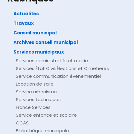
Actualités
Travaux
©
Direction de l'information légale et administrative
comarquage developpé par
baseo.io
Conseil municipal
Archives conseil municipal
Services municipaux
Services administratifs et mairie
Services État Civil, Élections et Cimetières
Service communication événementiel
Location de salle
Service urbanisme
Services techniques
France Services
Service enfance et scolaire
CCAS
Bibliothèque municipale