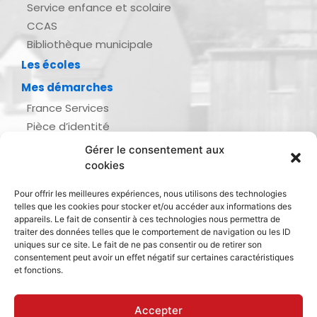
Service enfance et scolaire
CCAS
Bibliothèque municipale
Les écoles
Mes démarches
France Services
Pièce d’identité
Urbanisme
Gérer le consentement aux
Demande d’actes d’état civil
cookies
Se marier, se pacser
Pour offrir les meilleures expériences, nous utilisons des technologies
Inscription listes électorales
telles que les cookies pour stocker et/ou accéder aux informations des
Recensement militaire
appareils. Le fait de consentir à ces technologies nous permettra de
traiter des données telles que le comportement de navigation ou les ID
Le journal de ma ville
uniques sur ce site. Le fait de ne pas consentir ou de retirer son
consentement peut avoir un effet négatif sur certaines caractéristiques
Gestion des déchets
et fonctions.
Dinan Agglomération
Accepter