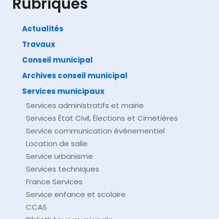
Rubriques
Actualités
Travaux
©
Direction de l'information légale et administrative
comarquage developpé par
baseo.io
Conseil municipal
Archives conseil municipal
Services municipaux
Services administratifs et mairie
Services État Civil, Élections et Cimetières
Service communication événementiel
Location de salle
Service urbanisme
Services techniques
France Services
Service enfance et scolaire
CCAS