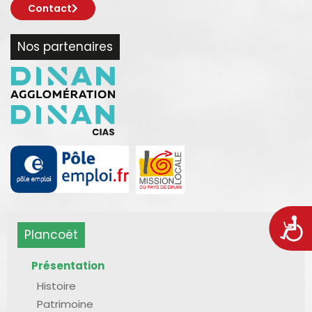
Contact
Nos partenaires
Acces
Plancoët
Présentation
Histoire
Patrimoine