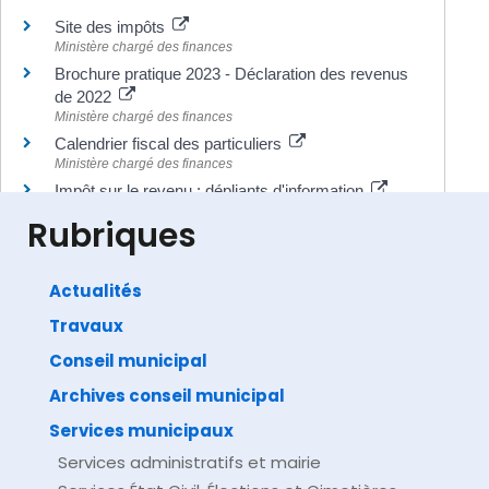
Site des impôts
Ministère chargé des finances
Brochure pratique 2023 - Déclaration des revenus
de 2022
Ministère chargé des finances
Calendrier fiscal des particuliers
Ministère chargé des finances
Impôt sur le revenu : dépliants d'information
Ministère chargé des finances
Rubriques
Actualités
Travaux
©
Direction de l'information légale et administrative
comarquage developpé par
baseo.io
Conseil municipal
Archives conseil municipal
Services municipaux
Services administratifs et mairie