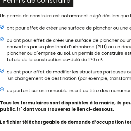
Permis de construire
Un permis de construire est notamment exigé dès lors que l
ont pour effet de créer une surface de plancher ou une e
ou ont pour effet de créer une surface de plancher ou u
couvertes par un plan local d´urbanisme (PLU) ou un doc
plancher ou d´emprise au sol, un permis de construire est
totale de la construction au-delà de 170 m².
ou ont pour effet de modifier les structures porteuses
´un changement de destination (par exemple, transformat
ou portent sur un immeuble inscrit au titre des monumen
Tous les formulaires sont disponibles à la mairie, ils p
public.fr´ dont vous trouverez le lien ci-dessous.
Le fichier téléchargeable de demande d’occupation te