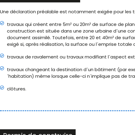
Une déclaration préalable est notamment exigée pour les tr
travaux qui créent entre 5m² ou 20m² de surface de planc
construction est située dans une zone urbaine d´une co
document assimilé. Toutefois, entre 20 et 40m² de surfac
exigé si, après réalisation, la surface ou l´emprise total
travaux de ravalement ou travaux modifiant l´aspect ext
travaux changeant la destination d´un bâtiment (par exe
´habitation) même lorsque celle-ci n´implique pas de tra
clôtures.