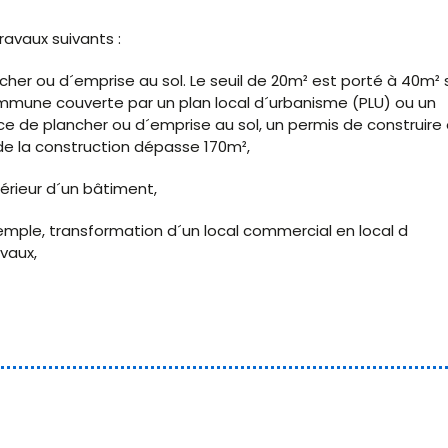
avaux suivants :
her ou d´emprise au sol. Le seuil de 20m² est porté à 40m² s
mmune couverte par un plan local d´urbanisme (PLU) ou un
e de plancher ou d´emprise au sol, un permis de construire 
e de la construction dépasse 170m²,
érieur d´un bâtiment,
mple, transformation d´un local commercial en local d
vaux,