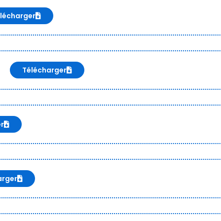
lécharger
Télécharger
er
arger