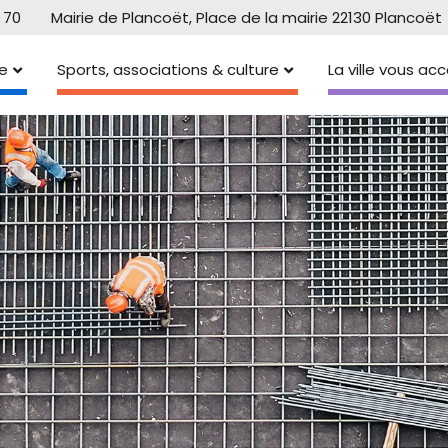
 70
Mairie de Plancoët, Place de la mairie 22130 Plancoët
e
Sports, associations & culture
La ville vous a