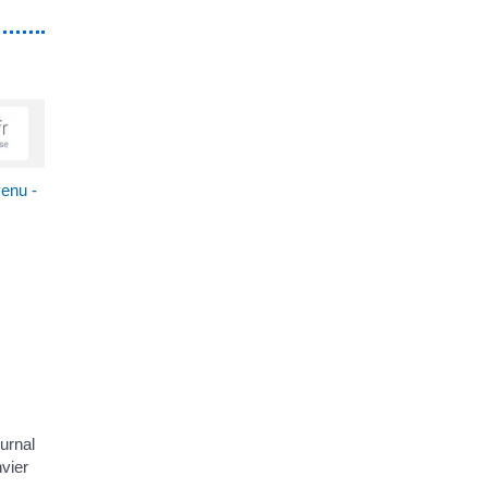
venu -
urnal
nvier