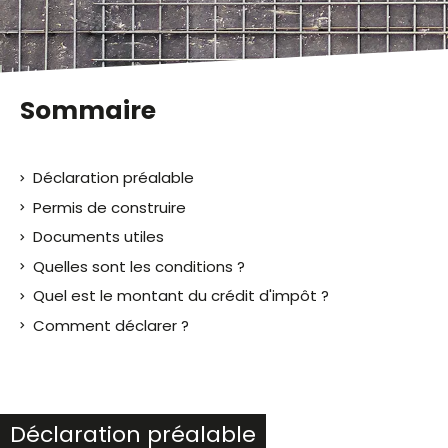
malvoyants
qui
utilisent
un
lecteur
Sommaire
d'écran ;
Appuyez
sur
Déclaration préalable
Ctrl-
F10
Permis de construire
pour
Documents utiles
ouvrir
Quelles sont les conditions ?
un
menu
Quel est le montant du crédit d'impôt ?
d'accessibilité.
Comment déclarer ?
Déclaration préalable