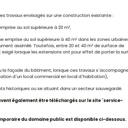
es travaux envisagés sur une construction existante :
mprise au sol supérieure à 20 m²,
ne emprise au sol supérieure à 40 m² dans les zones urbaine
ument assimilé. Toutefois, entre 20 et 40 m² de surface de
 exigé lorsque les extensions ont pour effet de porter la su
 ou la façade du bâtiment, lorsque ces travaux s´accompagn
ion d´un local commercial en local d´habitation),
ts historiques ou se situant dans un secteur sauvegardé.
euvent également être téléchargés sur le site ´service-
mporaire du domaine public est disponible ci-dessous.