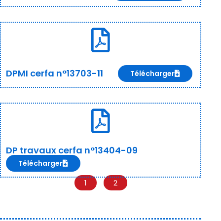
DPMI cerfa n°13703-11
Télécharger
DP travaux cerfa n°13404-09
Télécharger
1
2