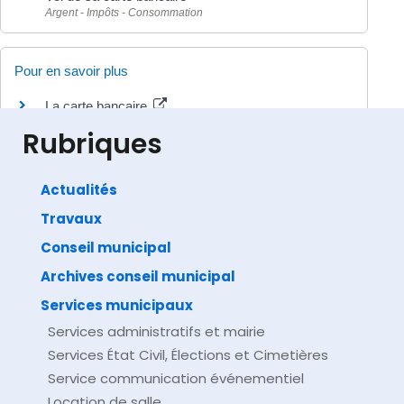
Argent - Impôts - Consommation
Pour en savoir plus
La carte bancaire
Institut national de la consommation (INC)
Rubriques
Actualités
Travaux
©
Direction de l'information légale et administrative
comarquage developpé par
baseo.io
Conseil municipal
Archives conseil municipal
Services municipaux
Services administratifs et mairie
Services État Civil, Élections et Cimetières
Service communication événementiel
Location de salle