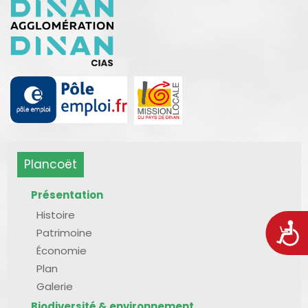
Plancoët
Présentation
Histoire
Acces
Patrimoine
Économie
Plan
Galerie
Biodiversité & environnement