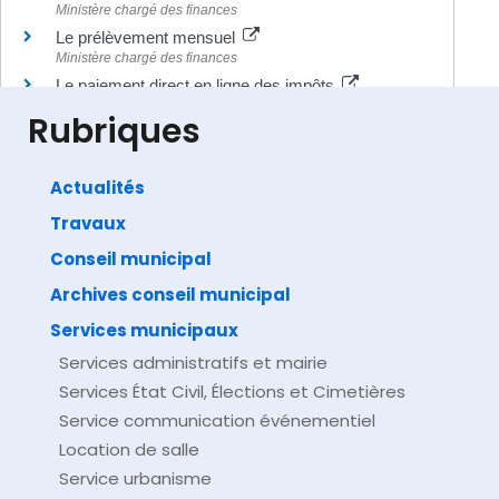
Ministère chargé des finances
Le prélèvement mensuel
Ministère chargé des finances
Le paiement direct en ligne des impôts
Ministère chargé des finances
Rubriques
Actualités
Travaux
©
Direction de l'information légale et administrative
comarquage developpé par
baseo.io
Conseil municipal
Archives conseil municipal
Services municipaux
Services administratifs et mairie
Services État Civil, Élections et Cimetières
Service communication événementiel
Location de salle
Service urbanisme