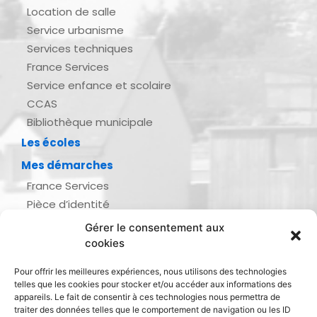
Location de salle
Service urbanisme
Services techniques
France Services
Service enfance et scolaire
CCAS
Bibliothèque municipale
Les écoles
Mes démarches
France Services
Pièce d’identité
Urbanisme
Gérer le consentement aux
Demande d’actes d’état civil
cookies
Se marier, se pacser
Pour offrir les meilleures expériences, nous utilisons des technologies
Inscription listes électorales
telles que les cookies pour stocker et/ou accéder aux informations des
Recensement militaire
appareils. Le fait de consentir à ces technologies nous permettra de
traiter des données telles que le comportement de navigation ou les ID
Le journal de ma ville