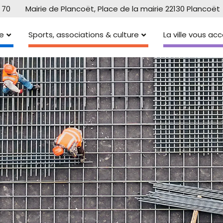
 70
Mairie de Plancoët, Place de la mairie 22130 Plancoët
e
Sports, associations & culture
La ville vous a