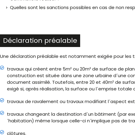
Quelles sont les sanctions possibles en cas de non respe
Déclaration préalable
Une déclaration préalable est notamment exigée pour les tr
travaux qui créent entre 5m² ou 20m² de surface de planc
construction est située dans une zone urbaine d´une co
document assimilé. Toutefois, entre 20 et 40m² de surfac
exigé si, après réalisation, la surface ou l´emprise total
travaux de ravalement ou travaux modifiant l´aspect ext
travaux changeant la destination d´un bâtiment (par exe
´habitation) même lorsque celle-ci n´implique pas de tra
clôtures.