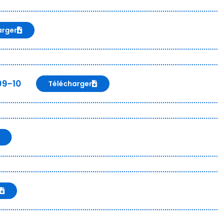
arger
09-10
Télécharger