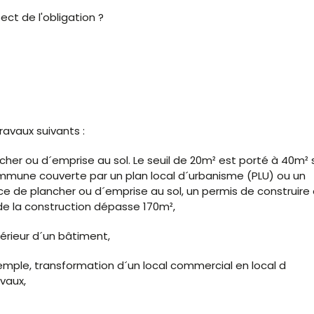
ct de l'obligation ?
avaux suivants :
her ou d´emprise au sol. Le seuil de 20m² est porté à 40m² s
mmune couverte par un plan local d´urbanisme (PLU) ou un
e de plancher ou d´emprise au sol, un permis de construire 
e de la construction dépasse 170m²,
érieur d´un bâtiment,
mple, transformation d´un local commercial en local d
vaux,