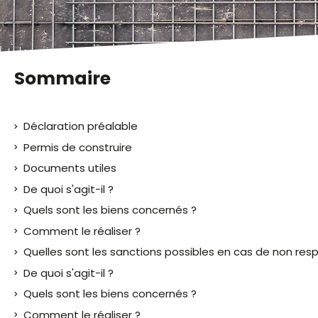
malvoyants
qui
utilisent
un
lecteur
Sommaire
d'écran ;
Appuyez
sur
Déclaration préalable
Ctrl-
F10
Permis de construire
pour
Documents utiles
ouvrir
De quoi s'agit-il ?
un
menu
Quels sont les biens concernés ?
d'accessibilité.
Comment le réaliser ?
Quelles sont les sanctions possibles en cas de non respe
De quoi s'agit-il ?
Quels sont les biens concernés ?
Comment le réaliser ?