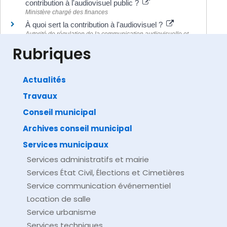
contribution à l'audiovisuel public ?
Ministère chargé des finances
À quoi sert la contribution à l'audiovisuel ?
Autorité de régulation de la communication audiovisuelle et
numérique (Arcom)
Rubriques
Actualités
Travaux
©
Direction de l'information légale et administrative
comarquage developpé par
baseo.io
Conseil municipal
Archives conseil municipal
Services municipaux
Services administratifs et mairie
Services État Civil, Élections et Cimetières
Service communication événementiel
Location de salle
Service urbanisme
Services techniques