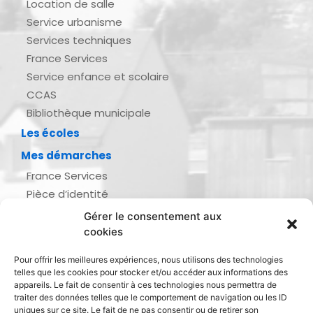
Location de salle
Service urbanisme
Services techniques
France Services
Service enfance et scolaire
CCAS
Bibliothèque municipale
Les écoles
Mes démarches
France Services
Pièce d’identité
Urbanisme
Gérer le consentement aux
Demande d’actes d’état civil
cookies
Se marier, se pacser
Pour offrir les meilleures expériences, nous utilisons des technologies
Inscription listes électorales
telles que les cookies pour stocker et/ou accéder aux informations des
Recensement militaire
appareils. Le fait de consentir à ces technologies nous permettra de
traiter des données telles que le comportement de navigation ou les ID
Le journal de ma ville
uniques sur ce site. Le fait de ne pas consentir ou de retirer son