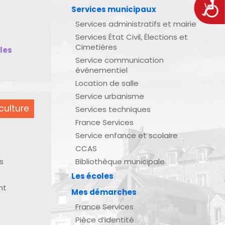
Acces
Services municipaux
Services administratifs et mairie
Services État Civil, Élections et
Cimetières
bles
Service communication
événementiel
Location de salle
Service urbanisme
culture
Services techniques
France Services
Service enfance et scolaire
CCAS
s
Bibliothèque municipale
Les écoles
nt
Mes démarches
France Services
Pièce d’identité