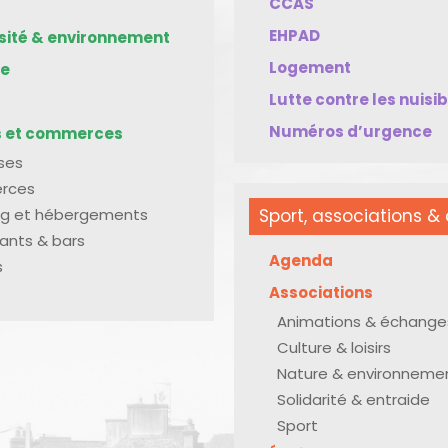
CCAS
EHPAD
rsité & environnement
Logement
me
Lutte contre les nuisi
Numéros d’urgence
s et commerces
ises
rces
g et hébergements
Sport, associations & 
ants & bars
Agenda
s
Associations
Animations & échange
Culture & loisirs
Nature & environneme
Solidarité & entraide
Sport