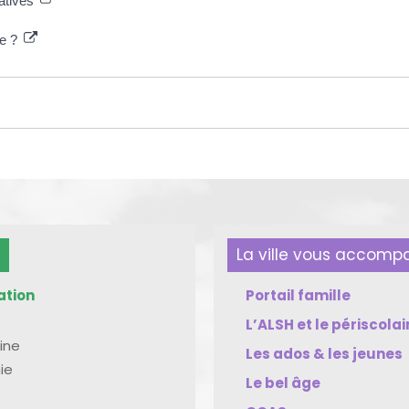
ratives
re ?
La ville vous accom
ation
Portail famille
L’ALSH et le périscolai
ine
Les ados & les jeunes
ie
Le bel âge