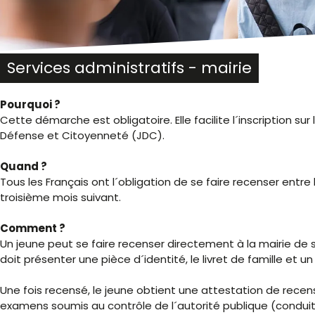
malvoyants
qui
utilisent
un
lecteur
Services administratifs - mairie
d'écran ;
Appuyez
Pourquoi ?
sur
Cette démarche est obligatoire. Elle facilite l´inscription su
Ctrl-
Défense et Citoyenneté (JDC).
F10
pour
Quand ?
ouvrir
Tous les Français ont l´obligation de se faire recenser entre l
un
troisième mois suivant.
menu
d'accessibilité.
Comment ?
Un jeune peut se faire recenser directement à la mairie de son
doit présenter une pièce d´identité, le livret de famille et un 
Une fois recensé, le jeune obtient une attestation de recen
examens soumis au contrôle de l´autorité publique (cond