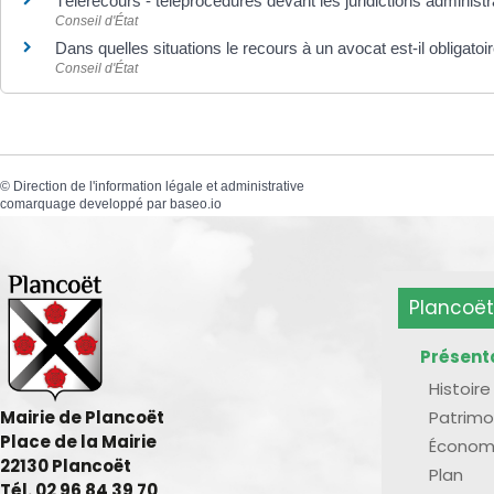
Télérecours - téléprocédures devant les juridictions administ
Conseil d'État
Dans quelles situations le recours à un avocat est-il obligatoi
Conseil d'État
©
Direction de l'information légale et administrative
comarquage developpé par
baseo.io
Plancoët
Présent
Histoire
Patrimo
Mairie de Plancoët
Place de la Mairie
Économ
22130 Plancoët
Plan
Tél. 02 96 84 39 70