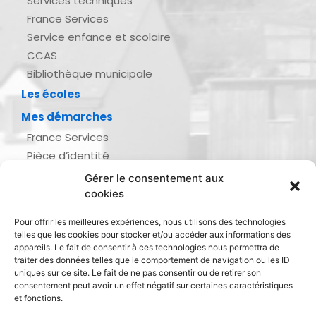
Services techniques
France Services
Service enfance et scolaire
CCAS
Bibliothèque municipale
Les écoles
Mes démarches
France Services
Pièce d’identité
Urbanisme
Gérer le consentement aux
Demande d’actes d’état civil
cookies
Se marier, se pacser
Pour offrir les meilleures expériences, nous utilisons des technologies
Inscription listes électorales
telles que les cookies pour stocker et/ou accéder aux informations des
Recensement militaire
appareils. Le fait de consentir à ces technologies nous permettra de
traiter des données telles que le comportement de navigation ou les ID
Le journal de ma ville
uniques sur ce site. Le fait de ne pas consentir ou de retirer son
consentement peut avoir un effet négatif sur certaines caractéristiques
Gestion des déchets
et fonctions.
Dinan Agglomération