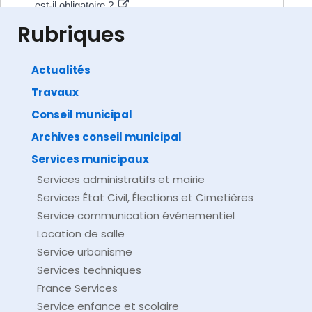
est-il obligatoire ?
Conseil d'État
Rubriques
Actualités
Travaux
©
Direction de l'information légale et administrative
comarquage developpé par
baseo.io
Conseil municipal
Archives conseil municipal
Services municipaux
Services administratifs et mairie
Services État Civil, Élections et Cimetières
Service communication événementiel
Location de salle
Service urbanisme
Services techniques
France Services
Service enfance et scolaire