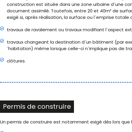
construction est située dans une zone urbaine d´une co
document assimilé. Toutefois, entre 20 et 40m² de surfac
exigé si, après réalisation, la surface ou l´emprise total
travaux de ravalement ou travaux modifiant l´aspect ext
travaux changeant la destination d´un bâtiment (par exe
´habitation) même lorsque celle-ci n´implique pas de tra
clôtures.
Permis de construire
Un permis de construire est notamment exigé dès lors que l