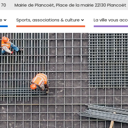
 70
Mairie de Plancoët, Place de la mairie 22130 Plancoët
e
Sports, associations & culture
La ville vous a