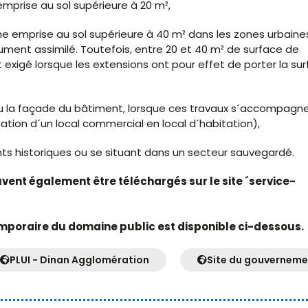
mprise au sol supérieure à 20 m²,
ne emprise au sol supérieure à 40 m² dans les zones urbaine
ument assimilé. Toutefois, entre 20 et 40 m² de surface de
 exigé lorsque les extensions ont pour effet de porter la su
 ou la façade du bâtiment, lorsque ces travaux s´accompagn
ion d´un local commercial en local d´habitation),
ts historiques ou se situant dans un secteur sauvegardé.
euvent également être téléchargés sur le site ´service-
mporaire du domaine public est disponible ci-dessous.
PLUI - Dinan Agglomération
Site du gouverneme