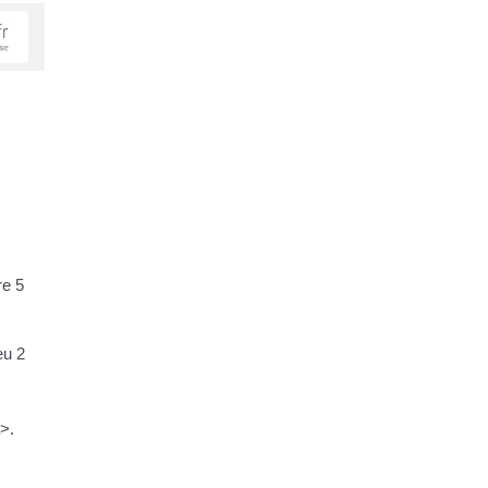
re 5
eu 2
>.