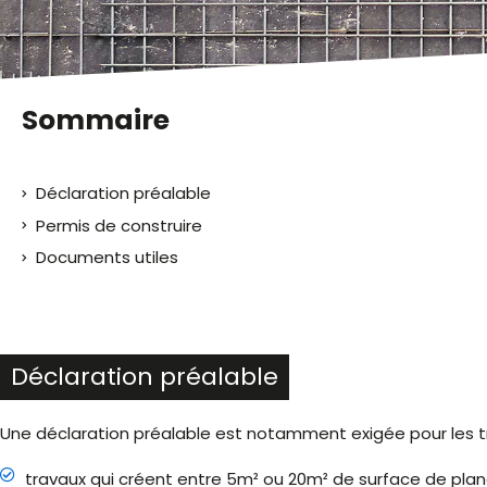
malvoyants
qui
utilisent
un
lecteur
Sommaire
d'écran ;
Appuyez
sur
Déclaration préalable
Ctrl-
F10
Permis de construire
pour
Documents utiles
ouvrir
un
menu
d'accessibilité.
Déclaration préalable
Une déclaration préalable est notamment exigée pour les tr
travaux qui créent entre 5m² ou 20m² de surface de planc