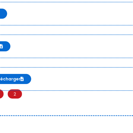
lécharger
2