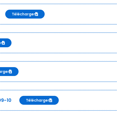
Télécharger
er
arger
09-10
Télécharger