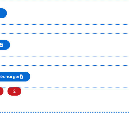
lécharger
2