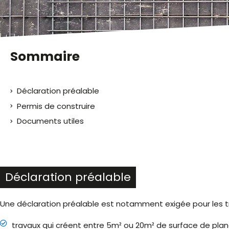
malvoyants
qui
utilisent
un
lecteur
Sommaire
d'écran ;
Appuyez
sur
Déclaration préalable
Ctrl-
F10
Permis de construire
pour
Documents utiles
ouvrir
un
menu
d'accessibilité.
Déclaration préalable
Une déclaration préalable est notamment exigée pour les tr
travaux qui créent entre 5m² ou 20m² de surface de planc