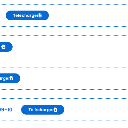
Télécharger
er
arger
09-10
Télécharger