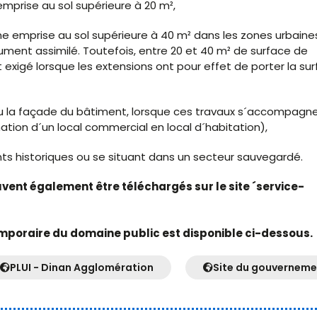
mprise au sol supérieure à 20 m²,
ne emprise au sol supérieure à 40 m² dans les zones urbaine
ument assimilé. Toutefois, entre 20 et 40 m² de surface de
 exigé lorsque les extensions ont pour effet de porter la su
 ou la façade du bâtiment, lorsque ces travaux s´accompagn
ion d´un local commercial en local d´habitation),
ts historiques ou se situant dans un secteur sauvegardé.
euvent également être téléchargés sur le site ´service-
mporaire du domaine public est disponible ci-dessous.
PLUI - Dinan Agglomération
Site du gouverneme