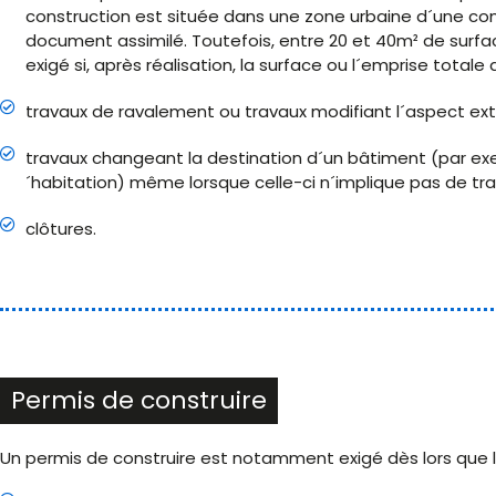
construction est située dans une zone urbaine d´une co
document assimilé. Toutefois, entre 20 et 40m² de surfac
exigé si, après réalisation, la surface ou l´emprise total
travaux de ravalement ou travaux modifiant l´aspect ext
travaux changeant la destination d´un bâtiment (par exe
´habitation) même lorsque celle-ci n´implique pas de tra
clôtures.
Permis de construire
Un permis de construire est notamment exigé dès lors que l