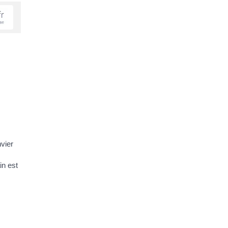
vier
in est