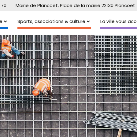
 70
Mairie de Plancoët, Place de la mairie 22130 Plancoët
e
Sports, associations & culture
La ville vous a