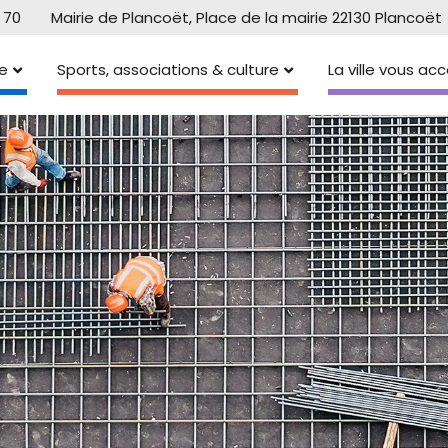
 70
Mairie de Plancoët, Place de la mairie 22130 Plancoët
e
Sports, associations & culture
La ville vous a