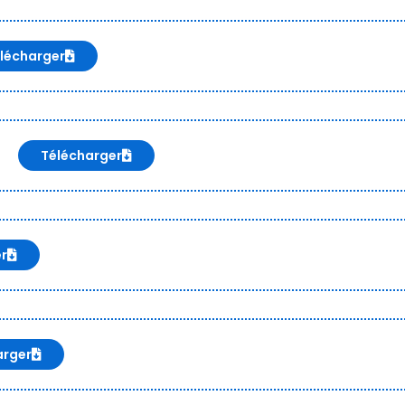
lécharger
Télécharger
er
arger