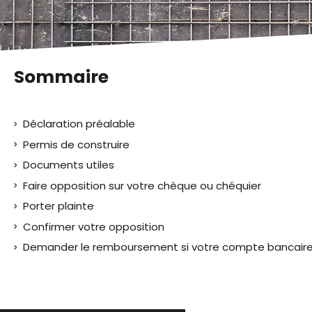
malvoyants
qui
utilisent
un
lecteur
Sommaire
d'écran ;
Appuyez
sur
Déclaration préalable
Ctrl-
F10
Permis de construire
pour
Documents utiles
ouvrir
Faire opposition sur votre chèque ou chéquier
un
menu
Porter plainte
d'accessibilité.
Confirmer votre opposition
Demander le remboursement si votre compte bancaire