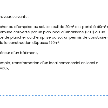
avaux suivants :
her ou d´emprise au sol. Le seuil de 20m² est porté à 40m² s
mmune couverte par un plan local d´urbanisme (PLU) ou un
e de plancher ou d´emprise au sol, un permis de construire 
e de la construction dépasse 170m²,
érieur d´un bâtiment,
mple, transformation d´un local commercial en local d
vaux,