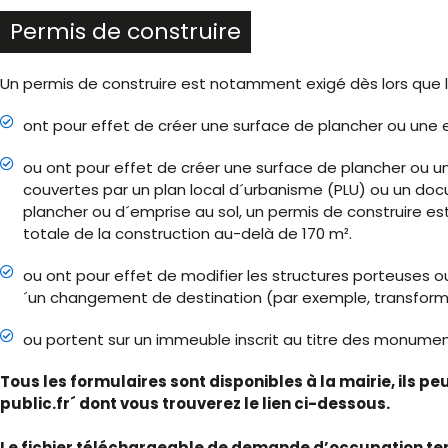
Permis de construire
Un permis de construire est notamment exigé dès lors que l
ont pour effet de créer une surface de plancher ou une e
ou ont pour effet de créer une surface de plancher ou u
couvertes par un plan local d´urbanisme (PLU) ou un doc
plancher ou d´emprise au sol, un permis de construire est
totale de la construction au-delà de 170 m².
ou ont pour effet de modifier les structures porteuses
´un changement de destination (par exemple, transformat
ou portent sur un immeuble inscrit au titre des monumen
Tous les formulaires sont disponibles à la mairie, ils p
public.fr´ dont vous trouverez le lien ci-dessous.
Le fichier téléchargeable de demande d’occupation te