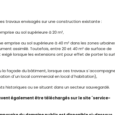
es travaux envisagés sur une construction existante :
mprise au sol supérieure à 20 m²,
ne emprise au sol supérieure à 40 m² dans les zones urbaine
ument assimilé. Toutefois, entre 20 et 40 m² de surface de
 exigé lorsque les extensions ont pour effet de porter la su
 ou la façade du bâtiment, lorsque ces travaux s´accompagn
ion d´un local commercial en local d´habitation),
ts historiques ou se situant dans un secteur sauvegardé.
euvent également être téléchargés sur le site ´service-
mporaire du domaine public est disponible ci-dessous.