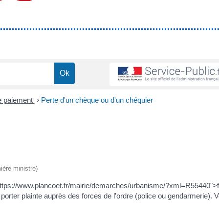
 paiement
>
Perte d'un chèque ou d'un chéquier
ière ministre)
ttps://www.plancoet.fr/mairie/demarches/urbanisme/?xml=R55440">f
porter plainte auprès des forces de l'ordre (police ou gendarmerie). V