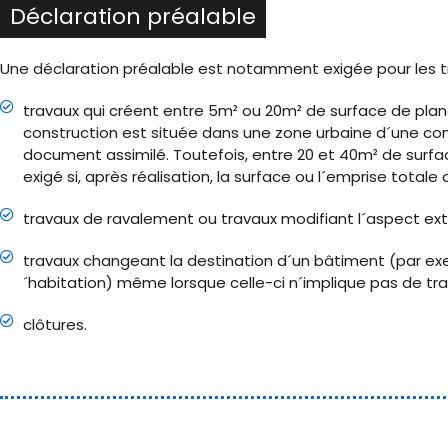
Déclaration préalable
Une déclaration préalable est notamment exigée pour les tr
travaux qui créent entre 5m² ou 20m² de surface de planc
construction est située dans une zone urbaine d´une co
document assimilé. Toutefois, entre 20 et 40m² de surfac
exigé si, après réalisation, la surface ou l´emprise total
travaux de ravalement ou travaux modifiant l´aspect ext
travaux changeant la destination d´un bâtiment (par exe
´habitation) même lorsque celle-ci n´implique pas de tra
clôtures.